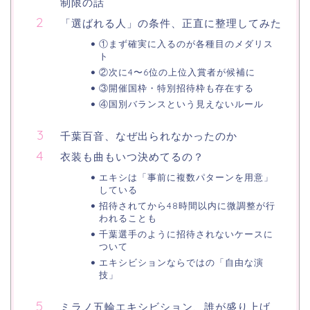
制限の話
「選ばれる人」の条件、正直に整理してみた
①まず確実に入るのが各種目のメダリス
ト
②次に4〜6位の上位入賞者が候補に
③開催国枠・特別招待枠も存在する
④国別バランスという見えないルール
千葉百音、なぜ出られなかったのか
衣装も曲もいつ決めてるの？
エキシは「事前に複数パターンを用意」
している
招待されてから48時間以内に微調整が行
われることも
千葉選手のように招待されないケースに
ついて
エキシビションならではの「自由な演
技」
ミラノ五輪エキシビション、誰が盛り上げ