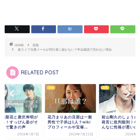
HOME
芸能
嵐ライブ当選メールが同行者に届かない？申込確認で見れない理由
RELATED POST
芸能
芸能
田絵梨花と唐沢寿明が
花乃まりあの旦那は一般
前山剛久のしょうが
てる！すっぴん姿がそ
男性で子供は1人？wiki
発言に批判殺到！な
くりで驚きの声
プロフィールや宝塚...
んなに性格が悪いの
2026年1月7日
2026年7月22日
2026年3