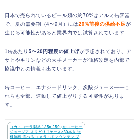
日本で売られているビール類の約70%はアルミ缶容器
で、夏の需要期（4〜9月）には
20%前後の供給不足
が
生じる可能性があると業界内では試算されています。
1缶あたり
5〜20円程度の値上げ
が予想されており、ア
サヒやキリンなどの大手メーカーが価格改定を内部で
協議中との情報も出ています。
缶コーヒー、エナジードリンク、炭酸ジュース——こ
れらも全部、連動して値上がりする可能性がありま
す。
コカ・コーラ製品 185g 250g 缶コーヒー
ジョージア よりどり 1ケース×30本入 送
料無料 選べる エメラルドマウンテン ブ