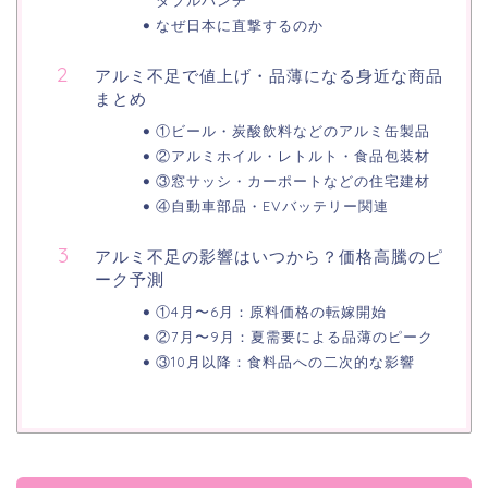
なぜ日本に直撃するのか
アルミ不足で値上げ・品薄になる身近な商品
まとめ
①ビール・炭酸飲料などのアルミ缶製品
②アルミホイル・レトルト・食品包装材
③窓サッシ・カーポートなどの住宅建材
④自動車部品・EVバッテリー関連
アルミ不足の影響はいつから？価格高騰のピ
ーク予測
①4月〜6月：原料価格の転嫁開始
②7月〜9月：夏需要による品薄のピーク
③10月以降：食料品への二次的な影響