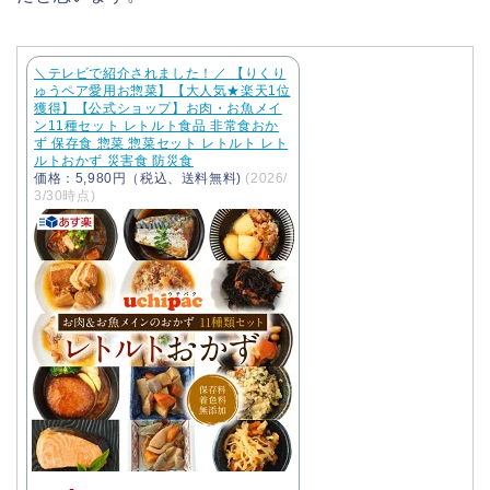
＼テレビで紹介されました！／ 【りくり
ゅうペア愛用お惣菜】【大人気★楽天1位
獲得】【公式ショップ】お肉・お魚メイ
ン11種セット レトルト食品 非常食おか
ず 保存食 惣菜 惣菜セット レトルト レト
ルトおかず 災害食 防災食
価格：5,980円（税込、送料無料)
(2026/
3/30時点)